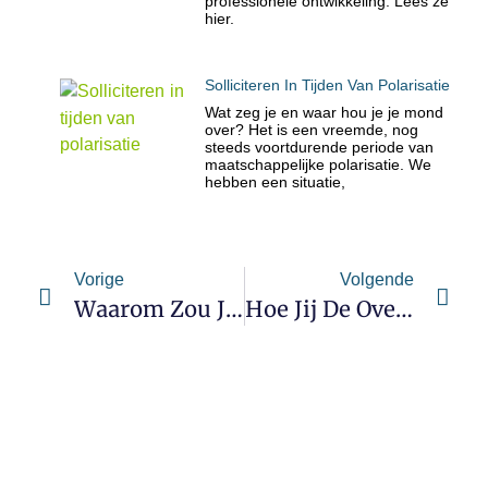
professionele ontwikkeling. Lees ze
hier.
Solliciteren In Tijden Van Polarisatie
Wat zeg je en waar hou je je mond
over? Het is een vreemde, nog
steeds voortdurende periode van
maatschappelijke polarisatie. We
hebben een situatie,
Vorige
Volgende
Waarom Zou Jij Jezelf Aannemen?
Hoe Jij De Overtuigingskracht Van Jouw Cv Met Een Factor 10 Vergroot [deel I]