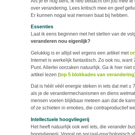
Als je er nog bent, ik heb bedacht om jou mee t
over verandering. Lees kritisch mee en geef gef
Er kunnen nogal wat mensen baat bij hebben.
Essenties
Laat ik eens beginnen met het stellen van de vo
veranderen nou eigenlijk?
Gelukkig is er altijd wel ergens een artikel met
o
Internet is werkelijk fantastisch. Zo ook nu, want
Punt. Allerlei oorzaken natuurlijk. Ga ik hier nie
artikel lezen (
top 5 blokkades van verandering
Dat is héél véél energie steken in iets dat met 
als je de verandermechanismen en diens wetmat
mensen voelen blijkbaar meteen aan dat de kans v
of ze schieten in emoties, die contraproductief w
Intellectuele hoogvliegerij
Het heeft natuurlijk ook wel iets, die
verander bu
hoogvliegerij. Vooral op sociaal-psychologisch v