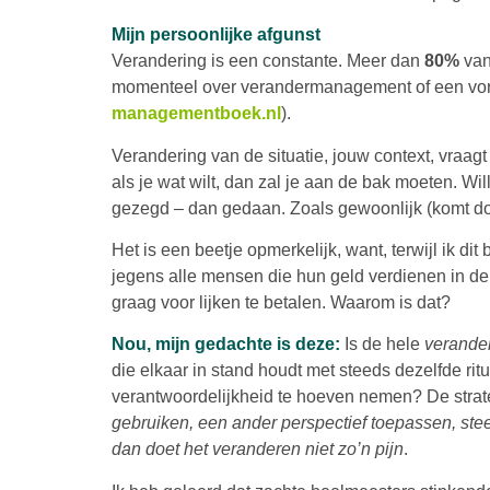
Mijn persoonlijke afgunst
Verandering is een constante. Meer dan
80%
van
momenteel over verandermanagement of een vor
managementboek.nl
).
Verandering van de situatie, jouw context, vra
als je wat wilt, dan zal je aan de bak moeten. Wi
gezegd – dan gedaan. Zoals gewoonlijk (komt door
Het is een beetje opmerkelijk, want, terwijl ik dit 
jegens alle mensen die hun geld verdienen in d
graag voor lijken te betalen. Waarom is dat?
Nou, mijn gedachte is deze:
Is de hele
verande
die elkaar in stand houdt met steeds dezelfde ri
verantwoordelijkheid te hoeven nemen? De strategi
gebruiken, een ander perspectief toepassen,
ste
dan doet het veranderen niet zo’n pijn
.