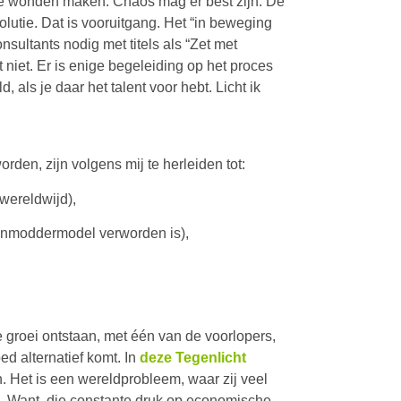
de wonden maken. Chaos mag er best zijn. De
olutie. Dat is vooruitgang. Het “in beweging
sultants nodig met titels als “Zet met
t niet. Er is enige begeleiding op het proces
, als je daar het talent voor hebt. Licht ik
rden, zijn volgens mij te herleiden tot:
wereldwijd),
aanmoddermodel verworden is),
ge groei ontstaan, met één van de voorlopers,
d alternatief komt. In
deze Tegenlicht
n. Het is een wereldprobleem, waar zij veel
ap. Want, die constante druk op economische