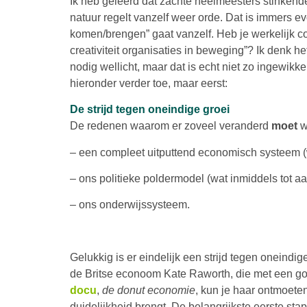
Ik heb geleerd dat zachte heelmeesters stinken
natuur regelt vanzelf weer orde. Dat is immers ev
komen/brengen” gaat vanzelf. Heb je werkelijk con
creativiteit organisaties in beweging”? Ik denk he
nodig wellicht, maar dat is echt niet zo ingewikkeld
hieronder verder toe, maar eerst:
De strijd tegen oneindige groei
De redenen waarom er zoveel veranderd
moet
wo
– een compleet uitputtend economisch systeem (
– ons politieke poldermodel (wat inmiddels tot 
– ons onderwijssysteem.
Gelukkig is er eindelijk een strijd tegen oneindi
de Britse econoom Kate Raworth, die met een goe
docu
,
de donut economie
, kun je haar ontmoete
duidelijkheid brengt. De belangrijkste eerste st