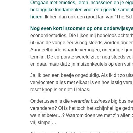
Omgaan met emoties, leren incasseren en je eige
belangrijke fundamenten voor een goede samenlev
horen.
Ik ben dan ook een groot fan van “The Scho
Nog even kort inzoomen op ons onderwijssy
economiestudies. Die lijken mij hopeloos achterh
60 van de vorige eeuw nog steeds worden onder
Aandeelhouderwaarde verhogen, oneindige groei
termijn. De corporate wereld zit er nog steeds vol 
en daar, maar dat zijn muizenkeutels op een vuiln
Ja, ik ben een beetje ongeduldig. Als ik dit zo uit
vervlochten alles met elkaar is en hoe lastig ver
reset-knop is er niet. Helaas.
Ondertussen is die
verander business
big busine
veranderen? Of is het toch het schijnheilige ged
we niet beter…? Waarom doen we met z’n allen zo
vrij simpel…