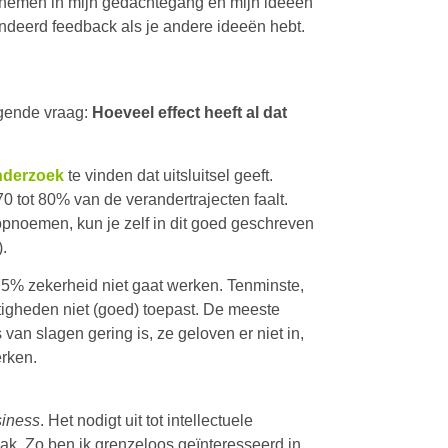
e nemen in mijn gedachtegang en mijn ideeën
undeerd feedback als je andere ideeën hebt.
lgende vraag:
Hoeveel effect heeft al dat
nderzoek
te vinden dat uitsluitsel geeft.
 70 tot 80% van de verandertrajecten faalt.
t opnoemen, kun je zelf in dit goed geschreven
).
± 75% zekerheid niet gaat werken. Tenminste,
igheden niet (goed) toepast. De meeste
an slagen gering is, ze geloven er niet in,
erken.
siness
. Het nodigt uit tot intellectuele
lak. Zo ben ik grenzeloos geïnteresseerd in