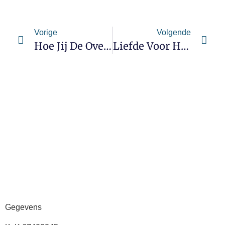
Vorige
Volgende
Hoe Jij De Overtuigingskracht Van Jouw Cv Met Een Factor 10 Vergroot [deel I]
Liefde Voor Het Vak!
Gegevens