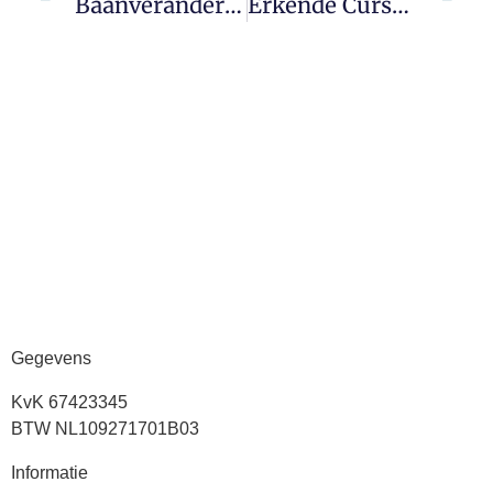
Baanverandering In Goede Handen
Erkende Cursussen – Wat Zijn Het En Hoe Vind Je Ze?
Gegevens
KvK 67423345
BTW NL109271701B03
Informatie