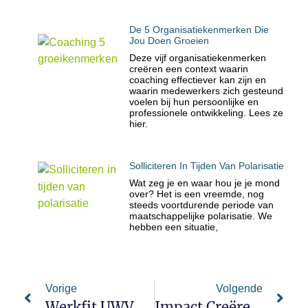
De 5 Organisatiekenmerken Die
Jou Doen Groeien
Deze vijf organisatiekenmerken
creëren een context waarin
coaching effectiever kan zijn en
waarin medewerkers zich gesteund
voelen bij hun persoonlijke en
professionele ontwikkeling. Lees ze
hier.
Solliciteren In Tijden Van Polarisatie
Wat zeg je en waar hou je je mond
over? Het is een vreemde, nog
steeds voortdurende periode van
maatschappelijke polarisatie. We
hebben een situatie,
Vorige
Volgende
Werkfit UWV – Hoe Gaat Dat In Z’n Werk?
Impact Creëren Voor Elk Sollicitatiegesprek? Stel Deze Vragen